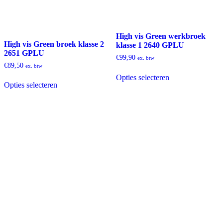
High vis Green werkbroek
High vis Green broek klasse 2
klasse 1 2640 GPLU
2651 GPLU
€
99,90
ex. btw
€
89,50
ex. btw
Dit
Dit
Opties selecteren
product
Opties selecteren
product
heeft
heeft
meerdere
meerdere
variaties.
variaties.
Deze
Deze
optie
optie
kan
kan
gekozen
gekozen
worden
worden
op
op
de
de
productpagina
productpagina