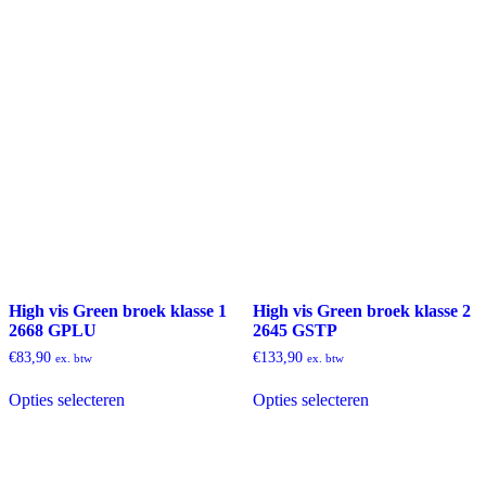
High vis Green broek klasse 1
High vis Green broek klasse 2
2668 GPLU
2645 GSTP
€
83,90
€
133,90
ex. btw
ex. btw
Dit
Dit
Opties selecteren
Opties selecteren
product
product
heeft
heeft
meerdere
meerdere
variaties.
variaties.
Deze
Deze