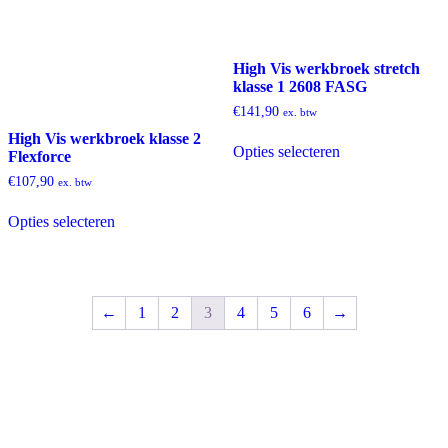
High Vis werkbroek stretch
klasse 1 2608 FASG
€
141,90
ex. btw
Dit
High Vis werkbroek klasse 2
Opties selecteren
product
Flexforce
heeft
€
107,90
ex. btw
meerdere
Dit
variaties.
Opties selecteren
product
Deze
heeft
optie
meerdere
kan
variaties.
gekozen
Deze
worden
←
1
2
3
4
5
6
→
optie
op
kan
de
gekozen
productpagina
worden
op
de
productpagina