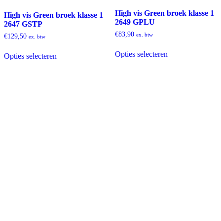
High vis Green broek klasse 1
High vis Green broek klasse 1
2649 GPLU
2647 GSTP
€
83,90
ex. btw
€
129,50
ex. btw
Dit
Dit
Opties selecteren
product
Opties selecteren
product
heeft
heeft
meerdere
meerdere
variaties.
variaties.
Deze
Deze
optie
optie
kan
kan
gekozen
gekozen
worden
worden
op
op
de
de
productpagina
productpagina