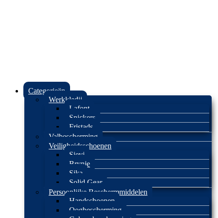
Categorieën
Werkkledij
Lafont
Snickers
Fristads
Valbescherming
Veiligheidsschoenen
Sievi
Brynje
Sika
Solid Gear
Persoonlijke Beschermmiddelen
Handschoenen
Oogbescherming