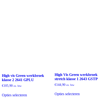
High Vis Green werkbroek
High vis Green werkbroek
stretch klasse 1 2643 GSTP
klasse 2 2641 GPLU
€
144,90
ex. btw
€
105,90
ex. btw
Dit
Dit
Opties selecteren
product
Opties selecteren
product
heeft
heeft
meerdere
meerdere