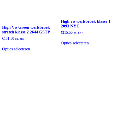
High vis werkbroek klasse 1
2093 NYC
High Vis Green werkbroek
stretch klasse 2 2644 GSTP
€
115,50
ex. btw
Dit
€
151,50
ex. btw
Opties selecteren
product
Dit
heeft
Opties selecteren
product
meerdere
heeft
variaties.
meerdere
Deze
variaties.
optie
Deze
kan
optie
gekozen
kan
worden
gekozen
op
worden
de
op
productpagina
de
productpagina