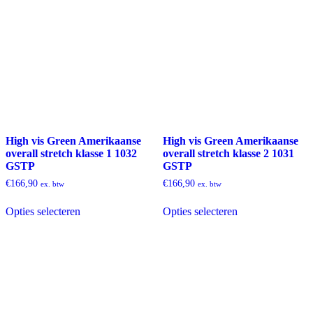
High vis Green Amerikaanse
High vis Green Amerikaanse
overall stretch klasse 1 1032
overall stretch klasse 2 1031
GSTP
GSTP
€
166,90
€
166,90
ex. btw
ex. btw
Dit
Dit
Opties selecteren
Opties selecteren
product
product
heeft
heeft
meerdere
meerdere
variaties.
variaties.
Deze
Deze
optie
optie
kan
kan
gekozen
gekozen
worden
worden