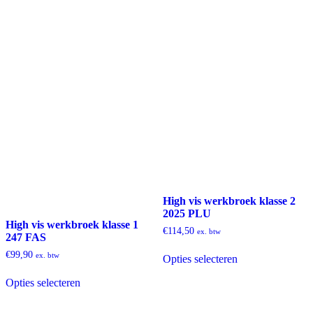
High vis werkbroek klasse 2
2025 PLU
High vis werkbroek klasse 1
€
114,50
ex. btw
247 FAS
Dit
€
99,90
ex. btw
Opties selecteren
product
Dit
heeft
Opties selecteren
product
meerdere
heeft
variaties.
meerdere
Deze