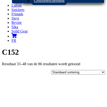
Gehoorbescherming
Lafont
Snickers
Fristads
Sievi
Brynje
Sika
Solid Gear
FR
C152
Resultaat 33–48 van de 86 resultaten wordt getoond