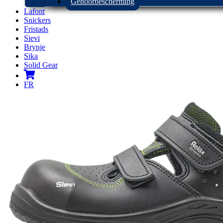
Gehoorbescherming
Lafont
Snickers
Fristads
Sievi
Brynje
Sika
Solid Gear
FR