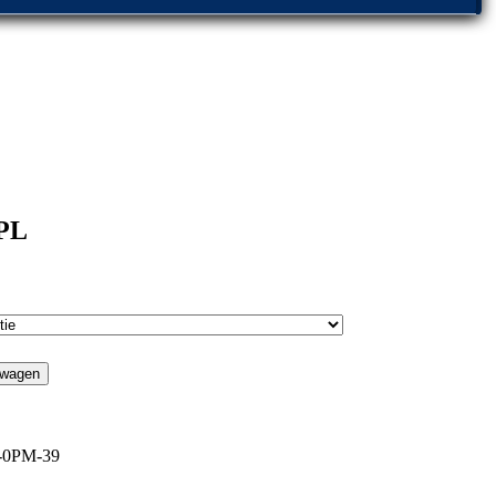
PL
lwagen
-0PM-39