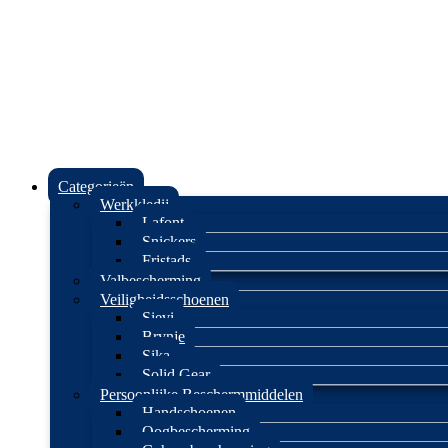
Categorieën
Werkkledij
Lafont
Snickers
Fristads
Valbescherming
Veiligheidsschoenen
Sievi
Brynje
Sika
Solid Gear
Persoonlijke Beschermmiddelen
Handschoenen
Oogbescherming