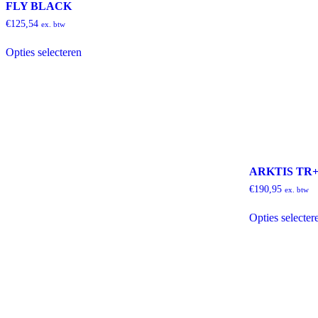
FLY BLACK
€
125,54
ex. btw
Dit
Opties selecteren
product
heeft
meerdere
variaties.
Deze
optie
kan
gekozen
worden
op
ARKTIS TR
de
€
190,95
ex. btw
productpagina
Opties selecter