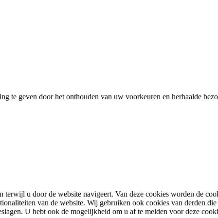
worden
op
de
productpagina
ing te geven door het onthouden van uw voorkeuren en herhaalde bezoe
terwijl u door de website navigeert. Van deze cookies worden de cooki
tionaliteiten van de website. Wij gebruiken ook cookies van derden die 
lagen. U hebt ook de mogelijkheid om u af te melden voor deze cook