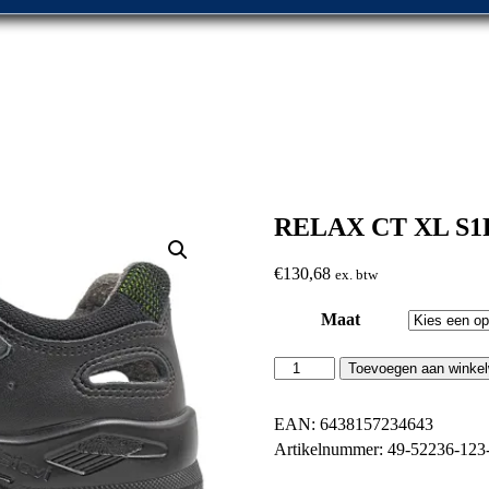
RELAX CT XL S1
€
130,68
ex. btw
Maat
RELAX
Toevoegen aan winke
CT
XL
S1PL
EAN:
6438157234643
aantal
Artikelnummer:
49-52236-123