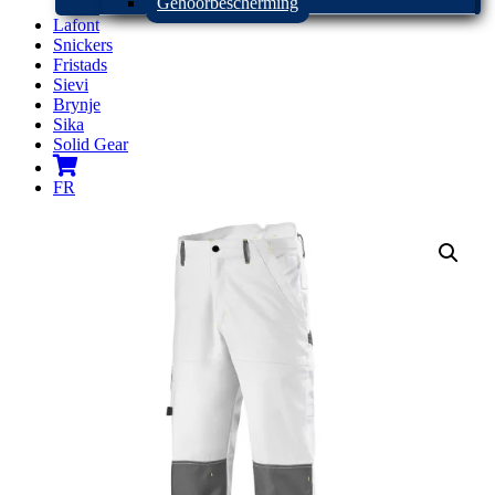
Gehoorbescherming
Lafont
Snickers
Fristads
Sievi
Brynje
Sika
Solid Gear
FR