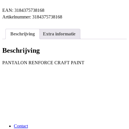
CRAFT
PAINT
EAN:
3184375738168
aantal
Artikelnummer:
3184375738168
Beschrijving
Extra informatie
Beschrijving
PANTALON RENFORCE CRAFT PAINT
Contact