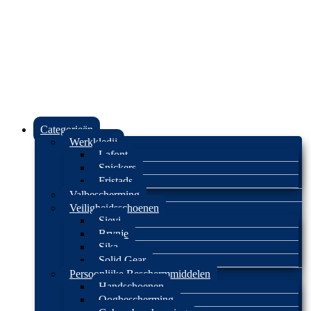
Categorieën
Werkkledij
Lafont
Snickers
Fristads
Valbescherming
Veiligheidsschoenen
Sievi
Brynje
Sika
Solid Gear
Persoonlijke Beschermmiddelen
Handschoenen
Oogbescherming