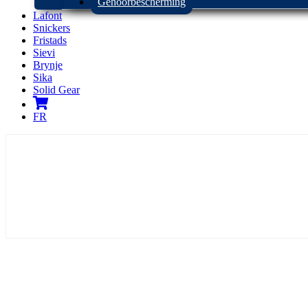
Gehoorbescherming
Lafont
Snickers
Fristads
Sievi
Brynje
Sika
Solid Gear
FR