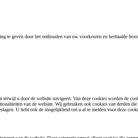
ing te geven door het onthouden van uw voorkeuren en herhaalde bezoe
terwijl u door de website navigeert. Van deze cookies worden de cooki
tionaliteiten van de website. Wij gebruiken ook cookies van derden die 
lagen. U hebt ook de mogelijkheid om u af te melden voor deze cook
oneren van de website. Deze categorie omvat alleen cookies die zorgen 