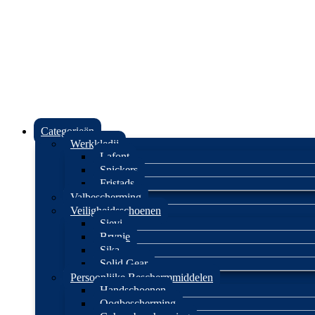
Categorieën
Werkkledij
Lafont
Snickers
Fristads
Valbescherming
Veiligheidsschoenen
Sievi
Brynje
Sika
Solid Gear
Persoonlijke Beschermmiddelen
Handschoenen
Oogbescherming