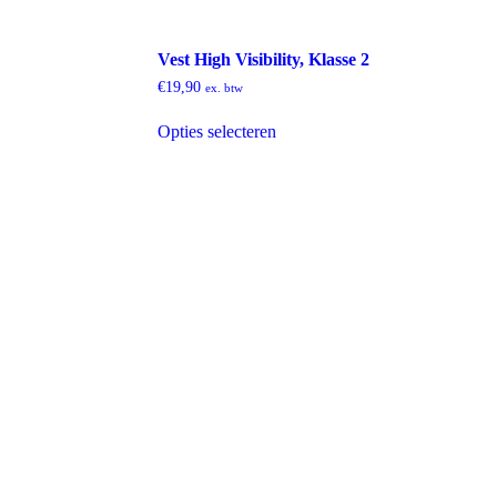
Vest High Visibility, Klasse 2
€
19,90
ex. btw
Dit
Opties selecteren
product
heeft
meerdere
variaties.
Deze
optie
kan
gekozen
worden
op
de
productpagina