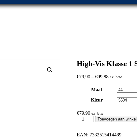
High-Vis Klasse 1
€
79,90
–
€
99,88
ex. btw
Maat
Kleur
€
79,90
ex. btw
High-
Toevoegen aan winke
Vis
Klasse
1
EAN:
7332515414489