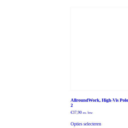
AllroundWork, High-Vis Polo 
2
€
37,90
ex. btw
Dit
Opties selecteren
product