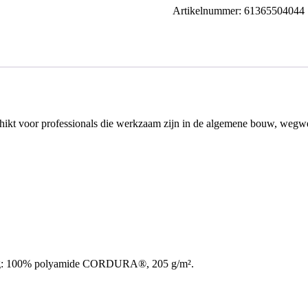
Stretch
Artikelnummer:
61365504044
Korte
Werkbroek
aantal
eschikt voor professionals die werkzaam zijn in de algemene bouw, weg
iging: 100% polyamide CORDURA®, 205 g/m².