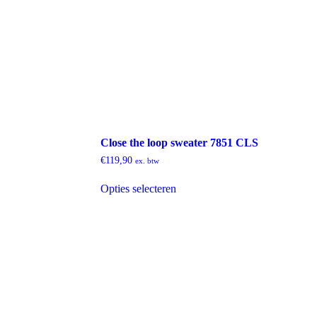
Close the loop sweater 7851 CLS
€
119,90
ex. btw
Dit
Opties selecteren
product
heeft
meerdere
variaties.
Deze
optie
kan
gekozen
worden
op
de