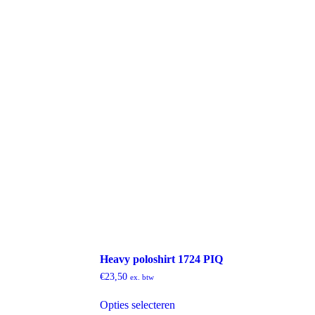
productpagina
Heavy poloshirt 1724 PIQ
€
23,50
ex. btw
Dit
Opties selecteren
product