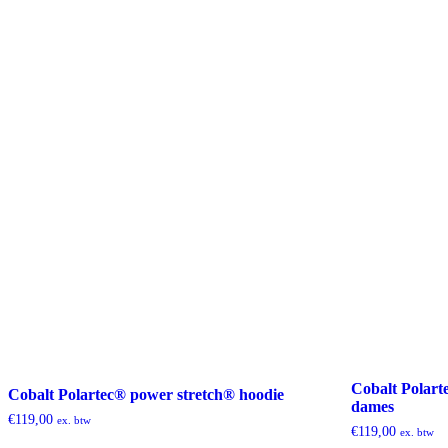
gekozen
worden
op
de
productpagina
Cobalt Polart
Cobalt Polartec® power stretch® hoodie
dames
€
119,00
ex. btw
€
119,00
ex. btw
Dit