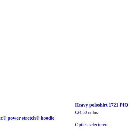
gekozen
worden
op
de
productpagina
Heavy poloshirt 1721 PIQ
€
24,50
ex. btw
ec® power stretch® hoodie
Dit
Opties selecteren
product
heeft
meerdere