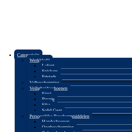
Categorieën
Werkkledij
Lafont
Snickers
Fristads
Valbescherming
Veiligheidsschoenen
Sievi
Brynje
Sika
Solid Gear
Persoonlijke Beschermmiddelen
Handschoenen
Oogbescherming