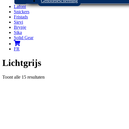
Gehoorbescherming
Lafont
Snickers
Fristads
Sievi
Brynje
Sika
Solid Gear
FR
Lichtgrijs
Toont alle 15 resultaten