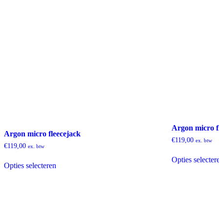
Argon micro f
Argon micro fleecejack
€
119,00
ex. btw
€
119,00
ex. btw
Dit
Opties selecter
Opties selecteren
product
heeft
meerdere
variaties.
Deze
optie
kan