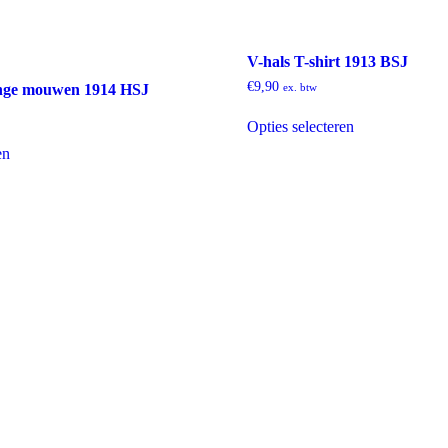
V-hals T-shirt 1913 BSJ
€
9,90
lange mouwen 1914 HSJ
ex. btw
Dit
Opties selecteren
product
Dit
heeft
en
product
meerdere
heeft
variaties.
meerdere
Deze
variaties.
optie
Deze
kan
optie
gekozen
kan
worden
gekozen
op
worden
de
op
productpagina
de
productpagina