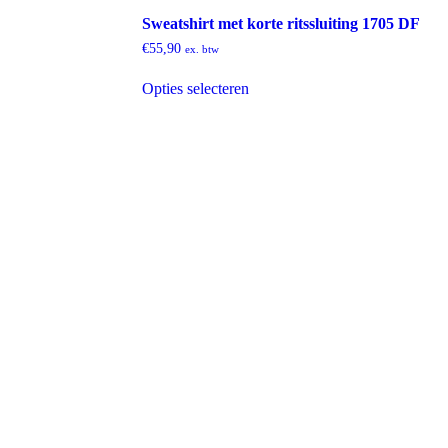
Sweatshirt met korte ritssluiting 1705 DF
€
55,90
ex. btw
Dit
Opties selecteren
product
heeft
meerdere
variaties.
Deze
optie
kan
gekozen
worden
op
de
productpagina