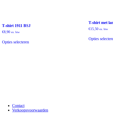
T-shirt met 
T-shirt 1911 BSJ
€
15,50
ex. btw
€
8,90
ex. btw
Dit
Opties selecter
Opties selecteren
product
heeft
meerdere
variaties.
Deze
optie
kan
gekozen
worden
op
de
productpagina
Contact
Verkoopsvoorwaarden