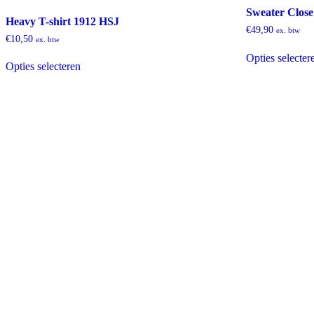
Sweater Close
Heavy T-shirt 1912 HSJ
€
49,90
ex. btw
€
10,50
ex. btw
Dit
Opties selecter
Opties selecteren
product
heeft
meerdere
variaties.
Deze
optie
kan
gekozen
worden
op
de
productpagina