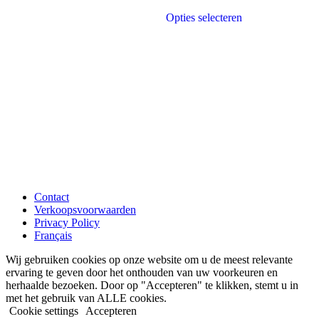
Dit
Opties selecteren
product
heeft
meerdere
variaties.
Deze
optie
kan
gekozen
worden
op
de
productpagina
Contact
Verkoopsvoorwaarden
Privacy Policy
Français
Wij gebruiken cookies op onze website om u de meest relevante
ervaring te geven door het onthouden van uw voorkeuren en
herhaalde bezoeken. Door op "Accepteren" te klikken, stemt u in
met het gebruik van ALLE cookies.
Cookie settings
Accepteren