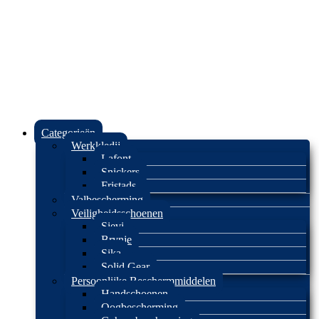
Categorieën
Werkkledij
Lafont
Snickers
Fristads
Valbescherming
Veiligheidsschoenen
Sievi
Brynje
Sika
Solid Gear
Persoonlijke Beschermmiddelen
Handschoenen
Oogbescherming