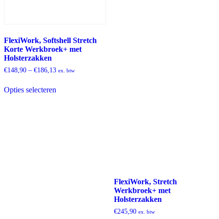
FlexiWork, Softshell Stretch
Korte Werkbroek+ met
Holsterzakken
€
148,90
–
€
186,13
ex. btw
Dit
Opties selecteren
product
heeft
meerdere
variaties.
Deze
optie
kan
gekozen
worden
op
de
FlexiWork, Stretch
productpagina
Werkbroek+ met
Holsterzakken
€
245,90
ex. btw