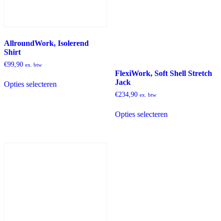
AllroundWork, Isolerend
Shirt
€
99,90
ex. btw
FlexiWork, Soft Shell Stretch
Dit
Jack
Opties selecteren
product
heeft
€
234,90
ex. btw
meerdere
Dit
variaties.
Opties selecteren
product
Deze
heeft
optie
meerdere
kan
variaties.
gekozen
Deze
worden
optie
op
kan
de
gekozen
productpagina
worden
op
de
productpagina