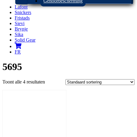
Gehoorbescherming
Lafont
Snickers
Fristads
Sievi
Brynje
Sika
Solid Gear
FR
5695
Toont alle 4 resultaten