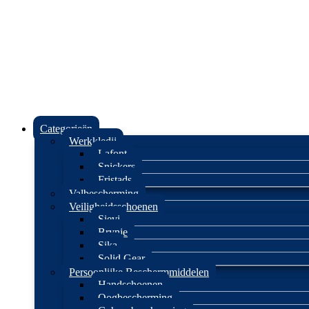
Categorieën
Werkkledij
Lafont
Snickers
Fristads
Valbescherming
Veiligheidsschoenen
Sievi
Brynje
Sika
Solid Gear
Persoonlijke Beschermmiddelen
Handschoenen
Oogbescherming