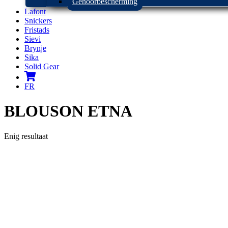
Gehoorbescherming
Lafont
Snickers
Fristads
Sievi
Brynje
Sika
Solid Gear
FR
BLOUSON ETNA
Enig resultaat