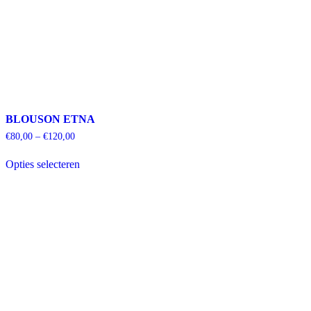
BLOUSON ETNA
€
80,00
–
€
120,00
Dit
Opties selecteren
product
heeft
meerdere
variaties.
Deze
optie
kan
gekozen
worden
op
de
productpagina