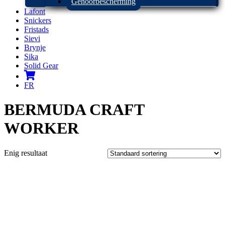
Gehoorbescherming
Lafont
Snickers
Fristads
Sievi
Brynje
Sika
Solid Gear
FR
BERMUDA CRAFT
WORKER
Enig resultaat