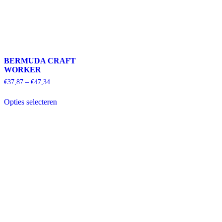
BERMUDA CRAFT
WORKER
€
37,87
–
€
47,34
Dit
Opties selecteren
product
heeft
meerdere
variaties.
Deze
optie
kan
gekozen
worden
op
de
productpagina