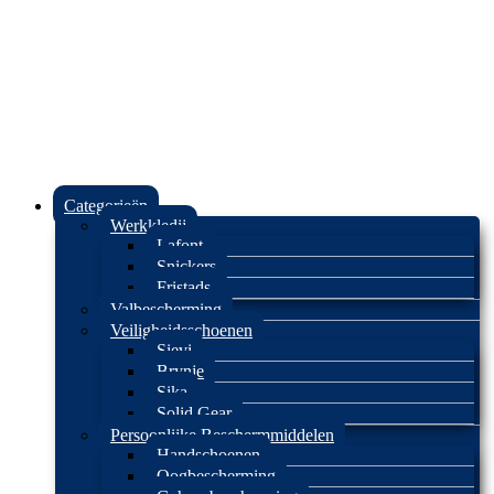
Categorieën
Werkkledij
Lafont
Snickers
Fristads
Valbescherming
Veiligheidsschoenen
Sievi
Brynje
Sika
Solid Gear
Persoonlijke Beschermmiddelen
Handschoenen
Oogbescherming